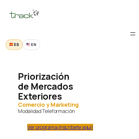
Saltar
al
contenido
ES
EN
Priorización
de Mercados
Exteriores
Comercio y Marketing
Modalidad Teleformación
Ver programa
¡Inscríbete aquí!