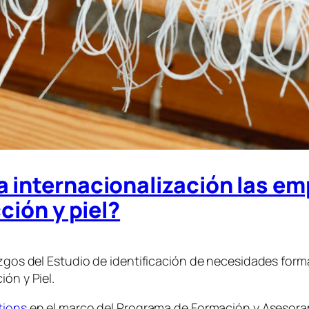
a internacionalización las e
cción y piel?
azgos del Estudio de identificación de necesidades form
ón y Piel.
tions
en el marco del Programa de Formación y Asesoram