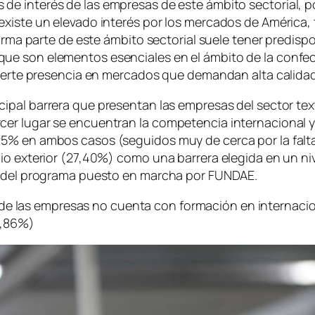
de interés de las empresas de este ámbito sectorial, 
existe un elevado interés por los mercados de América
orma parte de este ámbito sectorial suele tener predispo
 son elementos esenciales en el ámbito de la confección
fuerte presencia en mercados que demandan alta calidad
cipal barrera que presentan las empresas del sector texti
er lugar se encuentran la competencia internacional y
25% en ambos casos (seguidos muy de cerca por la falt
io exterior (27,40%) como una barrera elegida en un ni
ad del programa puesto en marcha por FUNDAE.
e las empresas no cuenta con formación en internacion
2,86%)